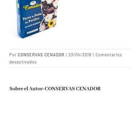
CONTACTO
Blog
Por
CONSERVAS CENADOR
|
23/04/2018
|
Comentarios
en
desactivados
Tacos
de
poton
Sobre el Autor:
CONSERVAS CENADOR