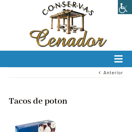
Saltar
al
contenido
Tog
Anterior
Navi
INICIO
EMPRESA
Tacos de poton
PRODUCTOS