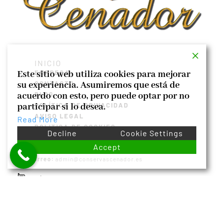
INICIO
Este sitio web utiliza cookies para mejorar
EMPRESA
su experiencia. Asumiremos que está de
CONTACTO
acuerdo con esto, pero puede optar por no
BLOG
participar si lo desea.
POLÍTICA DE PRIVACIDAD
AVISO LEGAL
Read More
POLITICA DE COOKIES
Decline
Cookie Settings
Accept
Correo:
admin@conservascenador.es
Teléfono:
+34 986 862 586
Dirección:
C/ Eduardo Pondal, 26 – 5º A 36003 – Pontevedra