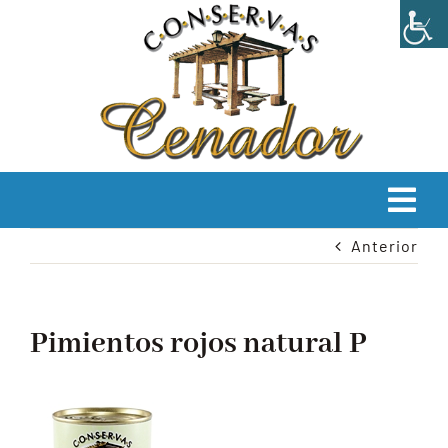
Saltar
al
contenido
Tog
Anterior
Navi
INICIO
EMPRESA
Pimientos rojos natural P
PRODUCTOS