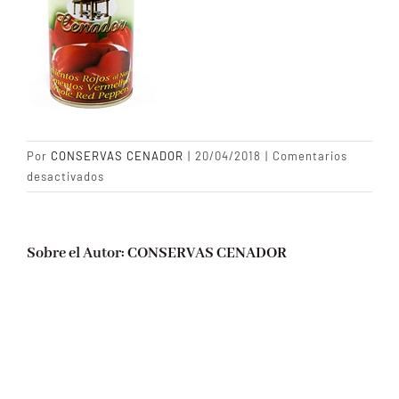
CONTACTO
Blog
Por
CONSERVAS CENADOR
|
20/04/2018
|
Comentarios
en
desactivados
Pimientos
rojos
natural
Sobre el Autor:
CONSERVAS CENADOR
P