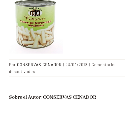
CONTACTO
Blog
Por
CONSERVAS CENADOR
|
23/04/2018
|
Comentarios
en
desactivados
Tallos
de
esparragos
Sobre el Autor:
CONSERVAS CENADOR
medianos