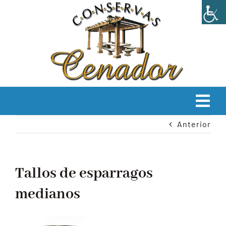
Saltar
al
contenido
Tog
Anterior
Navi
INICIO
EMPRESA
Tallos de esparragos
medianos
PRODUCTOS