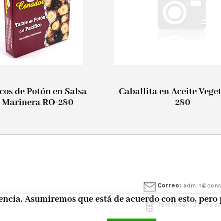
cos de Potón en Salsa
Caballita en Aceite Vege
Marinera RO-280
280
Correo:
admin@conse
iencia. Asumiremos que está de acuerdo con esto, pero 
Teléfono:
+34 986 86