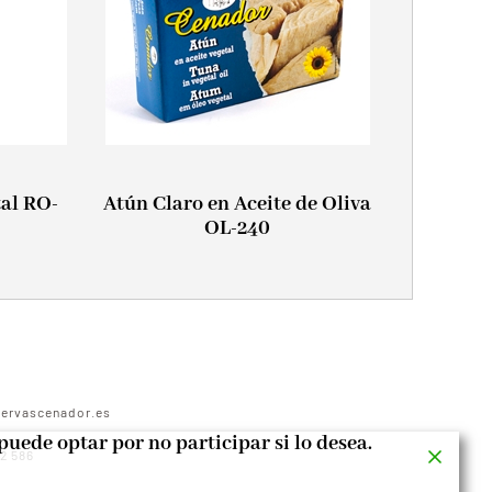
tal RO-
Atún Claro en Aceite de Oliva
OL-240
rvascenador.es
puede optar por no participar si lo desea.
2 586