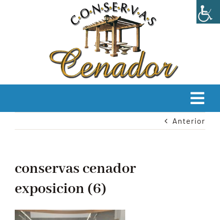
Saltar
al
contenido
Tog
Anterior
Navi
INICIO
EMPRESA
conservas cenador
exposicion (6)
PRODUCTOS