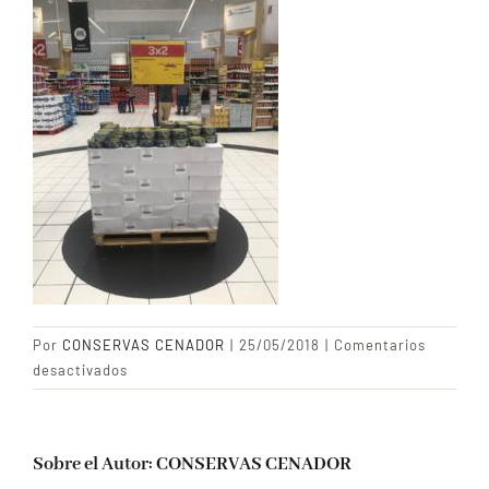
CONTACTO
Blog
Por
CONSERVAS CENADOR
|
25/05/2018
|
Comentarios
en
desactivados
conservas
cenador
exposicion
Sobre el Autor:
CONSERVAS CENADOR
(6)