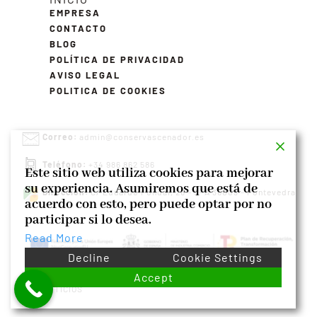
EMPRESA
CONTACTO
BLOG
POLÍTICA DE PRIVACIDAD
AVISO LEGAL
POLITICA DE COOKIES
Correo:
admin@conservascenador.es
Teléfono:
+34 986 862 586
Este sitio web utiliza cookies para mejorar
su experiencia. Asumiremos que está de
Dirección:
C/ Eduardo Pondal, 26 – 5º A 36003 – Pontevedra
acuerdo con esto, pero puede optar por no
participar si lo desea.
Read More
Decline
Cookie Settings
©2023 CONSERVAS CENADOR – CONSERVAS Y PRODUCTOS
Accept
ALIMENTICIOS